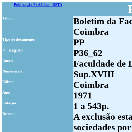
Publicação Periódica - BSTA
Titulo:
Boletim da Fac
Coimbra
Tipo de documento:
PP
Nº Registo
P36_62
Autor:
Faculdade de 
Numer
ação:
Sup.XVIII
Editor:
Coimbra
Ano:
1971
Colação:
1 a 543p.
Resumo
A exclusão esta
sociedades por