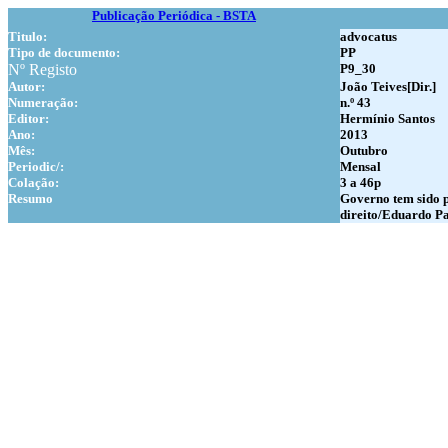
Publicação Periódica - BSTA
Titulo:
advocatus
Tipo de documento:
PP
Nº Registo
P9_30
Autor:
João Teives[Dir.]
Numer
ação:
n.º 43
Editor:
Hermínio Santos
Ano:
2013
Mês:
Outubro
Periodic/:
Mensal
Colação:
3 a 46p
Resumo
Governo tem sido p
direito/Eduardo Pa