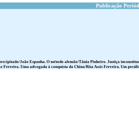
Publicação Periód
recipitado/João Espanha. O método alemão/Tânia Pinheiro. Justiça inconstitu
z Ferreira. Uma advogada à conquista da China/Rita Assis Ferreira. Um pecúli