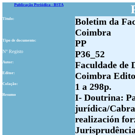
Publicação Periódica - BSTA
Titulo:
Boletim da Fac
Coimbra
Tipo de documento:
PP
Nº Registo
P36_52
Autor:
Faculdade de 
Editor:
Coimbra Edito
Colação:
1 a 298p.
Resumo
I- Doutrina: P
jurídica/Cabra
realización fo
Jurisprudência