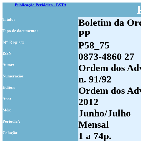
Publicação Periódica - BSTA
Titulo:
Boletim da Or
Tipo de documento:
PP
Nº Registo
P58_75
ISSN:
0873-4860 27
Autor:
Ordem dos Adv
Numer
ação:
n. 91/92
Editor:
Ordem dos Adv
Ano:
2012
Mês:
Junho/Julho
Periodic/:
Mensal
Colação:
1 a 74p.