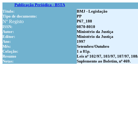
Publicação Periódica - BSTA
Titulo:
BMJ - Legislação
Tipo de documento:
PP
Nº Registo
P67_188
ISSN:
0870-8010
Autor:
Ministério da Justiça
Editor:
Ministério da Justiça
Ano:
1997
Mês:
Setembro/Outubro
Colação:
1 a 81p.
Resumo
Leis nº 102/97, 103/97, 107/97, 108
Notas:
Suplemento ao Boletim, nº 469.