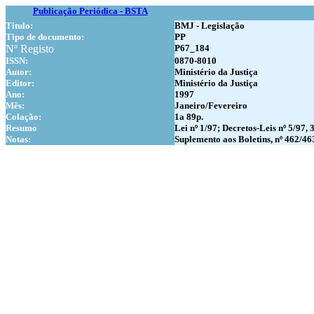
Publicação Periódica - BSTA
Titulo:
BMJ - Legislação
Tipo de documento:
PP
Nº Registo
P67_184
ISSN:
0870-8010
Autor:
Ministério da Justiça
Editor:
Ministério da Justiça
Ano:
1997
Mês:
Janeiro/Fevereiro
Colação:
1a 89p.
Resumo
Lei nº 1/97; Decretos-Leis nº 5/97, 
Notas:
Suplemento aos Boletins, nº 462/46