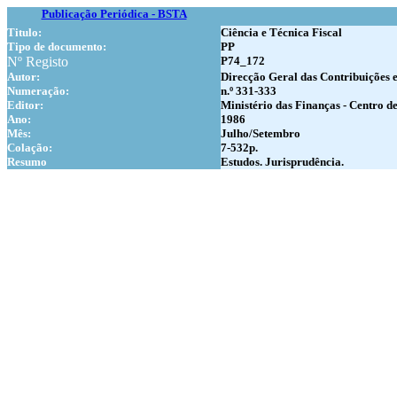
Publicação Periódica - BSTA
Titulo:
Ciência e Técnica Fiscal
Tipo de documento:
PP
Nº Registo
P74_172
Autor:
Direcção Geral das Contribuições 
Numer
ação:
n.º 331-333
Editor:
Ministério das Finanças - Centro de
Ano:
1986
Mês:
Julho/Setembro
Colação:
7-532p.
Resumo
Estudos. Jurisprudência.