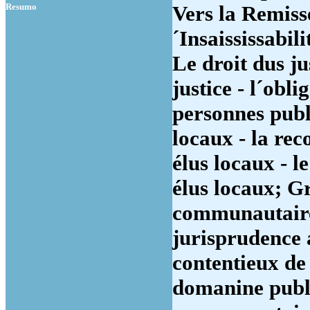
Resumo
Vers la Remiss
´Insaississabil
Le droit dus ju
justice - l´obl
personnes publ
locaux - la rec
élus locaux - l
élus locaux; G
communautaire
jurisprudence a
contentieux de 
domanine public