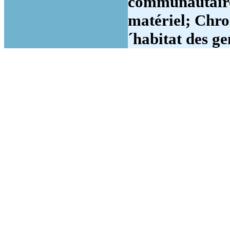
communautaire -
matériel; Chron
´habitat des ge