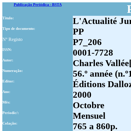
Publicação Periódica - BSTA
Titulo:
L'Actualité Ju
Tipo de documento:
PP
Nº Registo
P7_206
ISSN:
0001-7728
Autor:
Charles Vallée[
Numer
ação:
56.º année (n.º
Editor:
Éditions Dallo
Ano:
2000
Mês:
Octobre
Periodic/:
Mensuel
Colação:
765 a 860p.