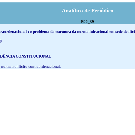
Analítico de Periódico
P90_39
aordenacional : o problema da estrutura da norma infracional em sede de ilícit
78
DÊNCIA CONSTITUCIONAL
da norma no ilícito contraordenacional.