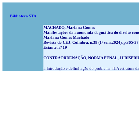
Biblioteca STA
MACHADO, Mariana Gomes
Manifestações da autonomia dogmática do direito contr
Mariana Gomes Machado
Revista do CEJ, Coimbra, n.39 (1º sem.2024), p.365-3
Estante n.º 19
CONTRAORDENAÇÃO, NORMA PENAL, JURISPRU
I. Introdução e delimitação do problema. II. A estrutura 