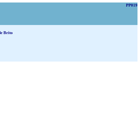
PP019
de Brito