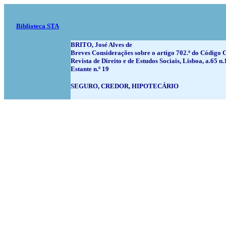
Biblioteca STA
BRITO, José Alves de
Breves Considerações sobre o artigo 702.º do Código Ci
Revista de Direito e de Estudos Sociais, Lisboa, a.65 n.
Estante n.º 19
SEGURO, CREDOR, HIPOTECÁRIO