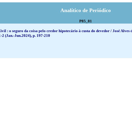
Analítico de Periódico
P85_81
vil : o seguro da coisa pelo credor hipotecário à custa do devedor / José Alves 
1-2 (Jan.-Jun.2024), p. 197-210