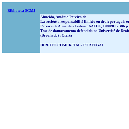
Biblioteca SGMJ
Almeida, António Pereira de
La société a responsabilité limitée en droit portugais 
Pereira de Almeida.- Lisboa : AAFDL, 1980/81.- 386 p.
Tese de doutoramento defendida na Université de Droit,
(Brochado) : Oferta
DIREITO COMERCIAL / PORTUGAL