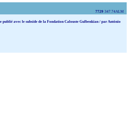
7729
347.74ALM
age publié avec le subside de la Fondation Calouste Gulbenkian / par António