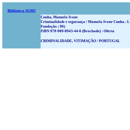
Biblioteca SGMJ
Cunha, Manuela Ivone
Criminalidade e segurança / Manuela Ivone Cunha.- Lis
Fundação ; 96)
ISBN 978-989-8943-44-6 (Brochado) : Oferta
CRIMINALIDADE, VITIMAÇÃO / PORTUGAL