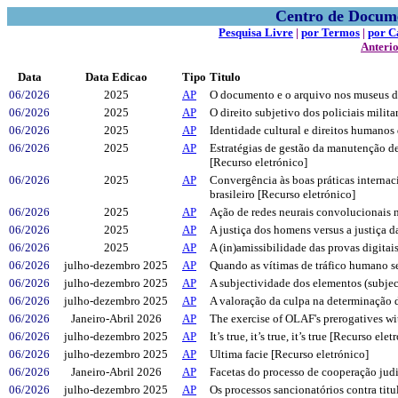
Centro de Docume
Pesquisa Livre
|
por Termos
|
por 
Anteri
Data
Data Edicao
Tipo
Titulo
06/2026
2025
AP
O documento e o arquivo nos museus de
06/2026
2025
AP
O direito subjetivo dos policiais milita
06/2026
2025
AP
Identidade cultural e direitos humanos 
06/2026
2025
AP
Estratégias de gestão da manutenção de
[Recurso eletrónico]
06/2026
2025
AP
Convergência às boas práticas internac
brasileiro [Recurso eletrónico]
06/2026
2025
AP
Ação de redes neurais convolucionais n
06/2026
2025
AP
A justiça dos homens versus a justiça 
06/2026
2025
AP
A (in)amissibilidade das provas digitai
06/2026
julho-dezembro 2025
AP
Quando as vítimas de tráfico humano s
06/2026
julho-dezembro 2025
AP
A subjectividade dos elementos (subject
06/2026
julho-dezembro 2025
AP
A valoração da culpa na determinação 
06/2026
Janeiro-Abril 2026
AP
The exercise of OLAF's prerogatives wi
06/2026
julho-dezembro 2025
AP
It’s true, it’s true, it’s true [Recurso ele
06/2026
julho-dezembro 2025
AP
Ultima facie [Recurso eletrónico]
06/2026
Janeiro-Abril 2026
AP
Facetas do processo de cooperação jud
06/2026
julho-dezembro 2025
AP
Os processos sancionatórios contra titu