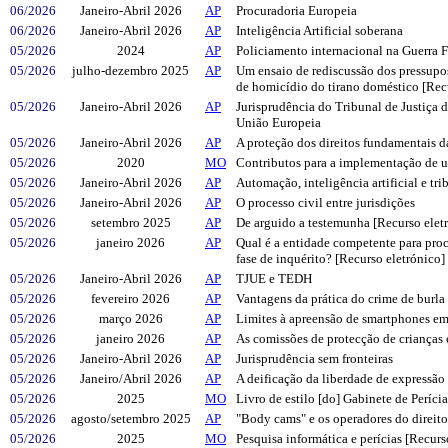
06/2026
Janeiro-Abril 2026
AP
Procuradoria Europeia
06/2026
Janeiro-Abril 2026
AP
Inteligência Artificial soberana
05/2026
2024
AP
Policiamento internacional na Guerra F
05/2026
julho-dezembro 2025
AP
Um ensaio de rediscussão dos pressupost
de homicídio do tirano doméstico [Rec
05/2026
Janeiro-Abril 2026
AP
Jurisprudência do Tribunal de Justiça 
União Europeia
05/2026
Janeiro-Abril 2026
AP
A proteção dos direitos fundamentais 
05/2026
2020
MO
Contributos para a implementação de um
05/2026
Janeiro-Abril 2026
AP
Automação, inteligência artificial e tri
05/2026
Janeiro-Abril 2026
AP
O processo civil entre jurisdições
05/2026
setembro 2025
AP
De arguido a testemunha [Recurso elet
05/2026
janeiro 2026
AP
Qual é a entidade competente para proc
fase de inquérito? [Recurso eletrónico]
05/2026
Janeiro-Abril 2026
AP
TJUE e TEDH
05/2026
fevereiro 2026
AP
Vantagens da prática do crime de burla
05/2026
março 2026
AP
Limites à apreensão de smartphones em
05/2026
janeiro 2026
AP
As comissões de protecção de crianças 
05/2026
Janeiro-Abril 2026
AP
Jurisprudência sem fronteiras
05/2026
Janeiro/Abril 2026
AP
A deificação da liberdade de expressão
05/2026
2025
MO
Livro de estilo [do] Gabinete de Períci
05/2026
agosto/setembro 2025
AP
"Body cams" e os operadores do direito
05/2026
2025
MO
Pesquisa informática e perícias [Recurs