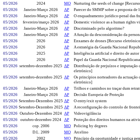
05/2026
2024
MO
Nurturing the seeds of change [Recurso
05/2026
Janeiro-Março 2026
AP
Parecer do SMMP sobre a proposta de le
05/2026
Janeiro-Março 2026
AP
O enquadramento jurídico-penal das f
05/2026
fevereiro/março 2026
AP
Domestic violence as a human rights vi
05/2026
Janeiro-Março 2026
AP
Discriminado pelo algoritmo?
05/2026
Janeiro-Março 2026
AP
A função da desconsideração da personal
05/2026
2026
AP
Enxames de drones [Recurso eletrónico
05/2026
2026
AP
A estratégia da Guarda Nacional Repub
05/2026
2025
AP
Inteligência artificial e direito de auto
05/2026
2026
AP
Papel da Guarda Nacional Republicana 
05/2026
setembro-dezembro 2025
AP
Distribuição de prejuízos e imputação
eletrónico]
05/2026
setembro-dezembro 2025
AP
Os princípios norteadores da actuação 
eletrónico]
05/2026
Janeiro-Março 2026
AP
Trilhos e caminhos no traçar dum retrat
05/2026
Janeiro-Março 2026
AP
Decisão Europeia de Proteção
05/2026
Setembro-Dezembro 2025
AP
O entry/exit system
05/2026
Setembro-Dezembro 2025
AP
A reconfiguração do controlo de fronte
05/2026
Outubro-Dezembro 2024
AP
Videovigilância
05/2026
outubro-dezembro 2024
AP
Proteção dos direitos humanos na ativi
05/2026
cop. 2006
MO
Policing by degrees
05/2026
D.L. 2009
MO
Arcelino
05/2026
2002
MO
Princípio da oportunidade e justiça pe