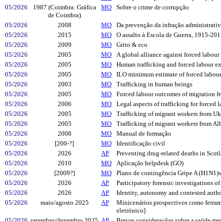
05/2026
1987 (Coimbra: Gráfica
MO
Sobre o crime de corrupção
de Coimbra)
05/2026
2008
MO
Da prevenção da infração administrati
05/2026
2015
MO
O assalto à Escola de Guerra, 1915-20
05/2026
2009
MO
Grito & eco
05/2026
2005
MO
A global alliance against forced labour
05/2026
2005
MO
Human trafficking and forced labour ex
05/2026
2005
MO
ILO minimum estimate of forced labour
05/2026
2003
MO
Trafficking in human beings
05/2026
2005
MO
Forced labour outcomes of migration 
05/2026
2006
MO
Legal aspects of trafficking for forced
05/2026
2005
MO
Trafficking of migrant workers from Uk
05/2026
2005
MO
Trafficking of migrant workers from Al
05/2026
2008
MO
Manual de formação
05/2026
[200-?]
MO
Identificação civil
05/2026
2026
AP
Preventing drug-related deaths in Scot
05/2026
2010
MO
Aplicação helpdesk (GO)
05/2026
[2009?]
MO
Plano de contingência Gripe A (H1N1)
05/2026
2026
AP
Participatory forensic investigations o
05/2026
2026
AP
Identity, autonomy and contested autho
05/2026
maio/agosto 2025
AP
Minicenários prospectivos como ferrame
eletrónico]
05/2026
setembro/dezembro 2025
AP
Breves considerações sobre a saúde men