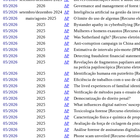
05/2026
2026
AP
Governance and management of forest f
05/2026
setembro/dezembro 2024
AP
Inteligência artificial na gestão da inv
05/2026
maio/agosto 2025
AP
O limite do uso de algemas [Recurso el
05/2026
2025
AP
Bystander apathy in cyberbullying [Re
05/2026
2025
AP
Mulheres e homens exaustos [Recurso e
05/2026
2026
AP
Was Sutherland right? [Recurso eletrón
05/2026
2026
AP
Anti-corruption campaign in China and 
05/2026
2025
AP
Estimativa de intervalo pós-morte (IPM
05/2026
2026
AP
Detecting fraudulent financial statem
05/2026
2025
AP
Revelações de fragmentos papilares ant
na perícia papiloscópica [Recurso elet
05/2026
2025
AP
Identificação humana em putrefeito [Re
05/2026
2025
AP
Eficiência de trabalhos com o uso de cã
05/2026
2026
AP
The lived experiences of familial identi
05/2026
2025
AP
Verificação de métodos para o ensaio d
05/2026
2025
AP
Democratização do direito penal?
05/2026
2025
AP
What influences digital natives’ suscep
05/2026
2025
AP
Toxicologia forense [Recurso eletrónic
05/2026
2025
AP
Caracterização física e química de pro
05/2026
2025
AP
Avaliação da força de ciclagem da pist
05/2026
2025
AP
Análise forense de assinaturas digitaliz
05/2026
2025
AP
Phone scam unveiled [Recurso eletróni