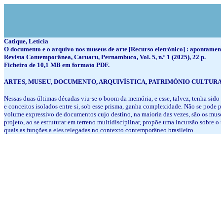
Catique, Letícia
O documento e o arquivo nos museus de arte [Recurso eletrónico] : apontamen
Revista Contemporânea, Caruaru, Pernambuco, Vol. 5, n.º 1 (2025), 22 p.
Ficheiro de 10,1 MB em formato PDF.
ARTES, MUSEU, DOCUMENTO, ARQUIVÍSTICA, PATRIMÓNIO CULTUR
Nessas duas últimas décadas viu-se o boom da memória, e esse, talvez, tenha sid
e conceitos isolados entre si, sob esse prisma, ganha complexidade. Não se pode p
volume expressivo de documentos cujo destino, na maioria das vezes, são os muse
projeto, ao se estruturar em terreno multidisciplinar, propõe uma incursão sobre o
quais as funções a eles relegadas no contexto contemporâneo brasileiro.