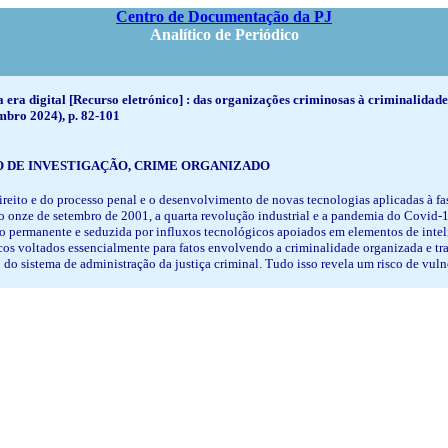
Centro de Documentação da PJ
Analítico de Periódico
 na era digital [Recurso eletrónico] : das organizações criminosas à criminal
embro 2024), p. 82-101
O DE INVESTIGAÇÃO, CRIME ORGANIZADO
ito e do processo penal e o desenvolvimento de novas tecnologias aplicadas à fase 
 o onze de setembro de 2001, a quarta revolução industrial e a pandemia do Covid-
 permanente e seduzida por influxos tecnológicos apoiados em elementos de inteligê
os voltados essencialmente para fatos envolvendo a criminalidade organizada e tra
do sistema de administração da justiça criminal. Tudo isso revela um risco de vuln