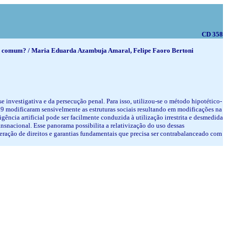
CD 358
idade comum? / Maria Eduarda Azambuja Amaral, Felipe Faoro Bertoni
investigativa e da persecução penal. Para isso, utilizou-se o método hipotético-
19 modificaram sensivelmente as estruturas sociais resultando em modificações na
ncia artificial pode ser facilmente conduzida à utilização irrestrita e desmedida
nsnacional. Esse panorama possibilita a relativização do uso dessas
eração de direitos e garantias fundamentais que precisa ser contrabalanceado com