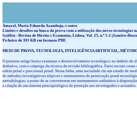
Amaral, Maria Eduarda Azambuja, e outro
Limites e desafios na busca da prova com a utilização das novas tecnologias
Galileu - Revista de Direito e Economia, Lisboa, Vol. 25, n.º 1-2 (Janeiro-Dez
Ficheiro de 393 KB em formato PDF.
MEIO DE PROVA, TECNOLOGIA, INTELIGÊNCIA ARTIFICIAL, MÉTOD
O presente artigo busca examinar o desenvolvimento tecnológico no âmbito do dire
dedutivo, com o emprego da técnica da revisão bibliográfica. Fatos sociais como
esfera penal e processual penal. Nessa linha, uma sociedade em um estado de medo
de métodos investigativos atípicos e instrumentos de persecução penal tecnológic
metodologias, a ponto de se converterem em instrumentos ordinários à disposição 
a criação de um sistema principiológico de proteção aos investigados e acusados.