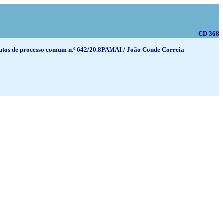
CD 368
o autos de processo comum n.º 642/20.8PAMAI / João Conde Correia