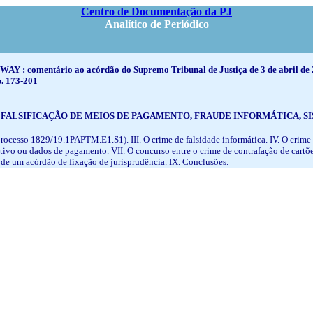
Centro de Documentação da PJ
Analítico de Periódico
 WAY : comentário ao acórdão do Supremo Tribunal de Justiça de 3 de abril d
p. 173-201
ALSIFICAÇÃO DE MEIOS DE PAGAMENTO, FRAUDE INFORMÁTICA, SI
processo 1829/19.1PAPTM.E1.S1). III. O crime de falsidade informática. IV. O crime
sitivo ou dados de pagamento. VII. O concurso entre o crime de contrafação de cartõ
 de um acórdão de fixação de jurisprudência. IX. Conclusões.