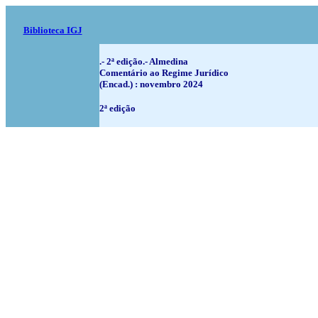
Biblioteca IGJ
.- 2ª edição.- Almedina
Comentário ao Regime Jurídico
(Encad.) : novembro 2024
2ª edição