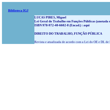
Biblioteca IGJ
LUCAS PIRES, Miguel
Lei Geral do Trabalho em Funções Públicas (anotada 
ISBN 978-972-40-6602-8 (Encad.) : aqui
DIREITO DO TRABALHO, FUNÇÃO PÚBLICA
Revista e atualizada de acordo com a Lei do OE e DL d