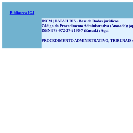
Biblioteca IGJ
INCM | DATAJURIS - Base de Dados jurídicos
Código do Procedimento Administrativo (Anotado); (apr
ISBN 978-972-27-2196-7 (Encad.) : Aqui
PROCEDIMENTO ADMINISTRATIVO, TRIBUNAIS 