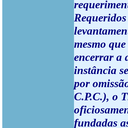
requeriment
Requeridos 
levantament
mesmo que 
encerrar a 
instância 
por omissão 
C.P.C.), o 
oficiosamen
fundadas as