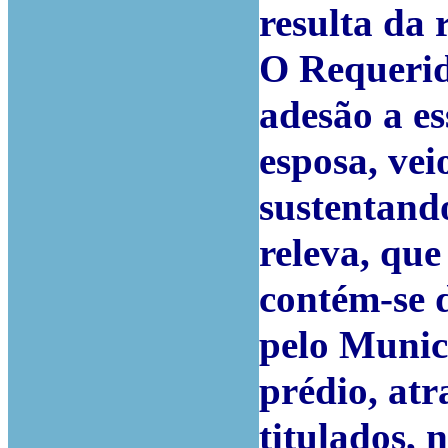
resulta da 
O Requerid
adesão a es
esposa, vei
sustentando
releva, qu
contém-se d
pelo Municí
prédio, atr
titulados,