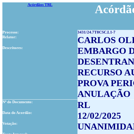
Acórdãos TRL
Acórdão
Processo:
3431/24.7T8CSC.L1-7
Relator:
CARLOS OL
Descritores:
EMBARGO D
DESENTRAN
RECURSO 
PROVA PERI
ANULAÇÃO
Nº do Documento:
RL
Data do Acordão:
12/02/2025
Votação:
UNANIMIDA