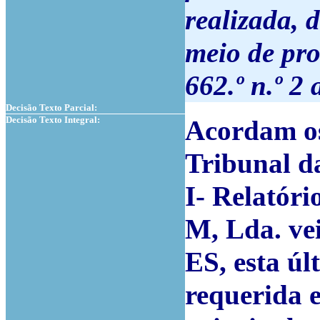
realizada, 
meio de pro
662.º n.º 2 
Decisão Texto Parcial:
Decisão Texto Integral:
Acordam os
Tribunal d
I- Relatóri
M, Lda. vei
ES, esta úl
requerida 