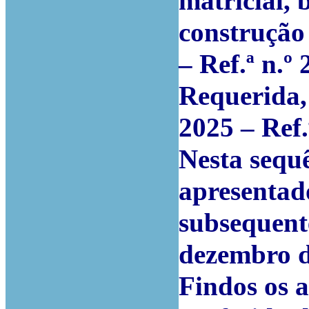
matricial,
construção
– Ref.ª n.º
Requerida,
2025 – Ref.
Nesta sequê
apresentad
subsequente
dezembro d
Findos os ar