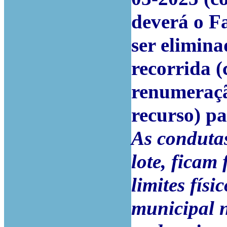
deverá o F
ser elimina
recorrida 
renumeraçã
recurso) pa
As condutas
lote, ficam
limites fís
municipal n