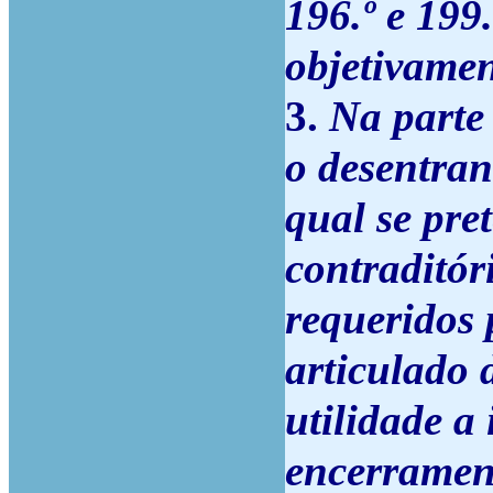
196.º e 199.
objetivame
3.
Na parte
o desentra
qual se pre
contraditór
requeridos 
articulado 
utilidade a
encerrament