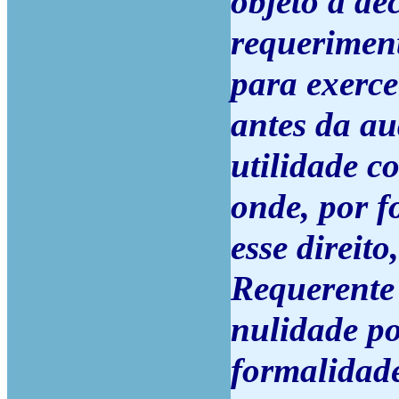
objeto a de
requeriment
para exerce
antes da au
utilidade c
onde, por fo
esse direi
Requerente
nulidade po
formalidade 