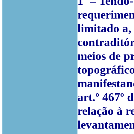
1ª – Tendo-
requerimen
limitado a,
contraditór
meios de p
topográfico
manifestan
art.º 467º
relação à r
levantament