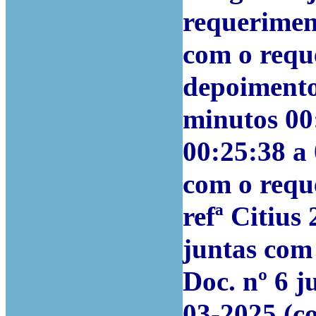
requeriment
com o reque
depoimento
minutos 00:
00:25:38 a 
com o requ
refª Citius
juntas com
Doc. nº 6 
03-2025 (co