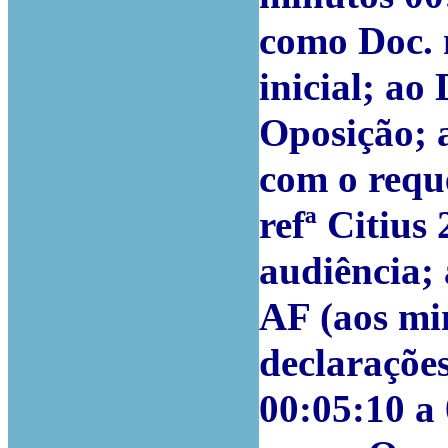
como Doc. 
inicial; ao
Oposição; 
com o requ
refª Citius
audiência;
AF (aos min
declaraçõe
00:05:10 a 