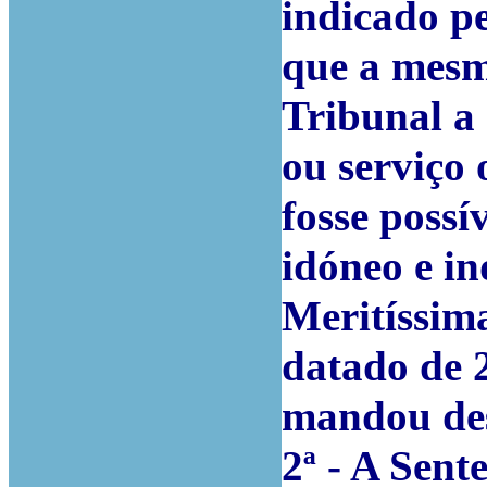
indicado p
que a mesm
Tribunal a 
ou serviço 
fosse possí
idóneo e i
Meritíssima
datado de 
mandou des
2ª - A Sent