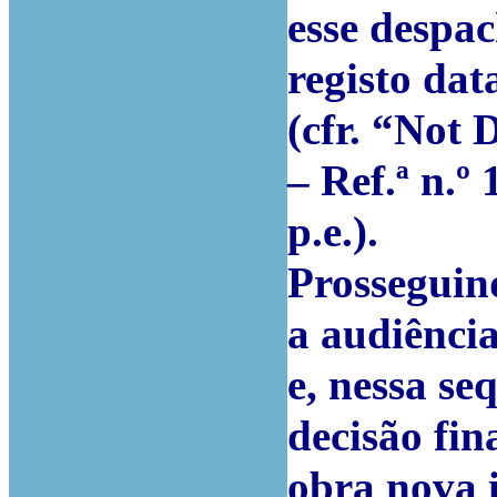
esse despac
registo da
(cfr. “Not
– Ref.ª n.º
p.e.).
Prosseguind
a audiênci
e, nessa se
decisão fin
obra nova 