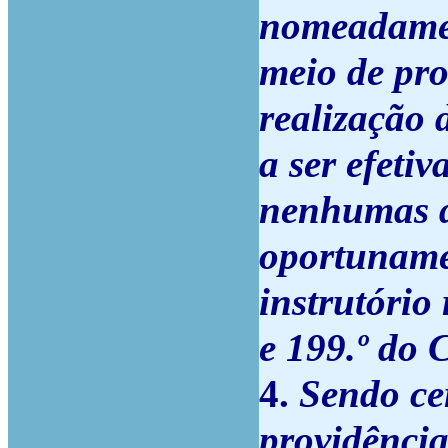
nomeadamen
meio de pro
realização 
a ser efeti
nenhumas da
oportuname
instrutório 
e 199.º do C
4.
Sendo ce
providência