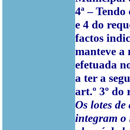
4ª – Tendo 
e 4 do requ
factos ind
manteve a
efetuada no
a ter a seg
art.º 3º do
Os lotes de
integram o