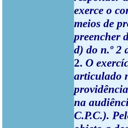
exerce o co
meios de pr
preencher d
d) do n.º 2 
2.
O exercíc
articulado 
providência
na audiência
C.P.C.). Pe