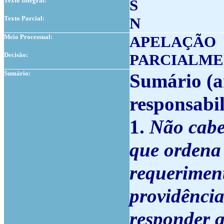
Texto Integral:
S
Texto Parcial:
N
Meio Processual:
APELAÇÃO
Decisão:
PARCIALME
Sumário:
Sumário
(a
responsabil
1.
Não cabe
que ordena
requeriment
providência
responder a