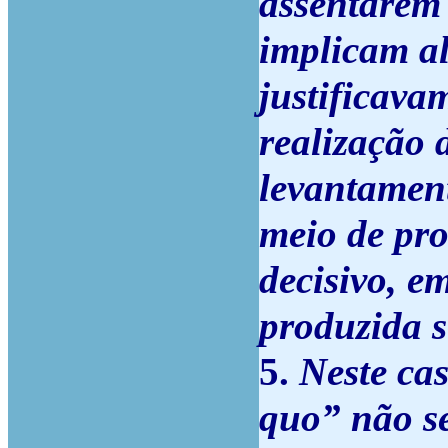
assentarem 
implicam al
justificava
realização 
levantament
meio de pro
decisivo, e
produzida 
5.
Neste ca
quo” não s