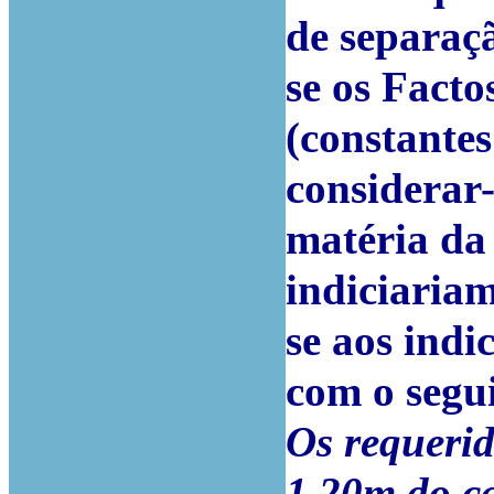
de separaçã
se os Facto
(constantes
considerar
matéria da 
indiciaria
se aos ind
com o segui
Os requeri
1,20m do c