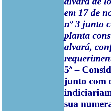
alvará de l
em 17 de n
nº 3 junto 
planta cons
alvará, con
requeriment
5ª – Consid
junto com o
indiciaria
sua numera