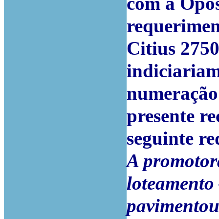
com a Opos
requerimen
Citius 2750
indiciaria
numeração 
presente re
seguinte re
A promotora
loteamento
pavimentou