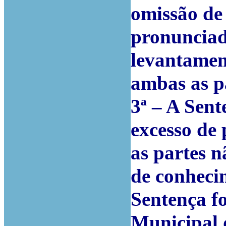
omissão de 
pronunciad
levantamen
ambas as p
3ª – A Sent
excesso de 
as partes n
de conheci
Sentença f
Municipal 