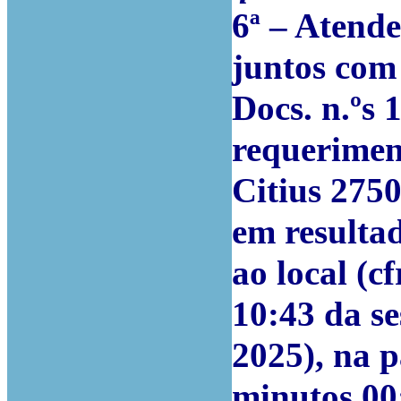
6ª – Atende
juntos com 
Docs. n.ºs 
requerimen
Citius 275
em resultad
ao local (c
10:43 da s
2025), na 
minutos 00: