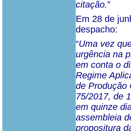
citação.
”
Em 28 de junh
despacho:
“
Uma vez que 
urgência na p
em conta o dis
Regime Aplic
de Produção C
75/2017, de 1
em quinze dia
assembleia d
propositura 