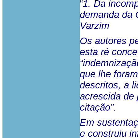
“
1. Da incomp
demanda da C
Varzim
Os autores p
esta ré conc
“indemnizaçã
que lhe foram
descritos, a 
acrescida de 
citação”.
Em sustentaçã
e construiu i