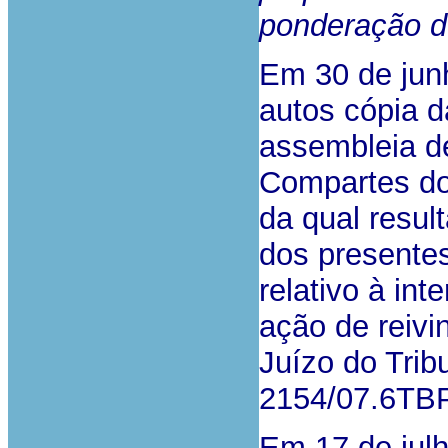
ponderação de
Em 30 de junh
autos cópia d
assembleia d
Compartes do
da qual resul
dos presentes
relativo à in
ação de reivi
Juízo do Trib
2154/07.6TB
Em 17 de julh