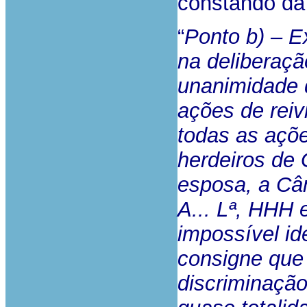
constando da 
“
Ponto b) – E
na deliberaçã
unanimidade 
ações de reiv
todas as açõe
herdeiros de
esposa, a Câ
A... Lª, HHH 
impossível id
consigne qu
discriminaçã