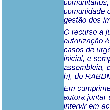
comunitários,
comunidade d
gestão dos im
O recurso a j
autorização é
casos de urgê
inicial, e sem
assembleia, c
h), do RABD
Em cumprimen
autora juntar
intervir em a