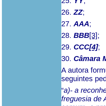
25.
YY
;
26.
ZZ
;
27.
AAA
;
28.
BBB
[3]
;
29.
CCC
[4]
;
30.
Câmara M
A autora formu
seguintes pe
“
a)- a reconh
freguesia de 