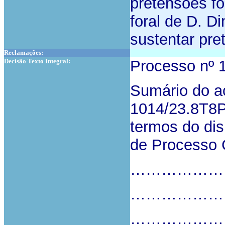
pretensões f
foral de D. D
sustentar pre
Reclamações:
Decisão Texto Integral:
Processo nº 
Sumário do ac
1014/23.8T8P
termos do dis
de Processo C
………………
………………
………………