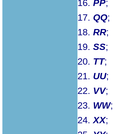
16.
PP
;
17.
QQ
;
18.
RR
;
19.
SS
;
20.
TT
;
21.
UU
;
22.
VV
;
23.
WW
;
24.
XX
;