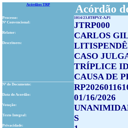
Acórdãos TRP
Acórdão do
Processo:
1014/23.8T8PVZ-A.P1
Nº Convencional:
JTRP000
Relator:
CARLOS GI
Descritores:
LITISPEND
CASO JULG
TRÍPLICE I
CAUSA DE P
Nº do Documento:
RP202601161
Data do Acordão:
01/16/2026
Votação:
UNANIMIDA
Texto Integral:
S
Privacidade: