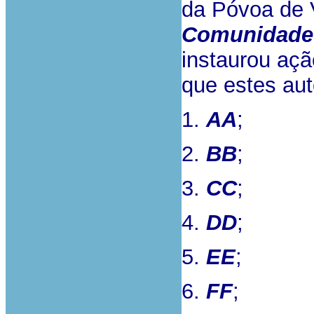
da Póvoa de 
Comunidade 
instaurou aç
que estes aut
1.
AA
;
2.
BB
;
3.
CC
;
4.
DD
;
5.
EE
;
6.
FF
;