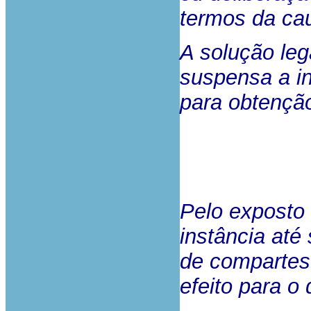
termos da ca
A solução leg
suspensa a i
para obtenção
Pelo exposto
instância até
de compartes 
efeito para o