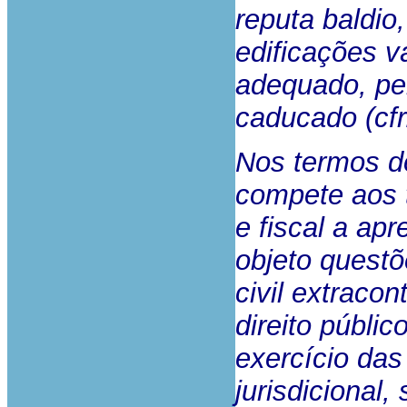
reputa baldio
edificações v
adequado, per
caducado (cfr.
Nos termos do 
compete aos t
e fiscal a ap
objeto questõ
civil extraco
direito públic
exercício das 
jurisdicional,