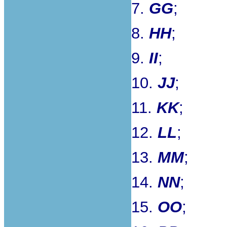
7.
GG
;
8.
HH
;
9.
II
;
10.
JJ
;
11.
KK
;
12.
LL
;
13.
MM
;
14.
NN
;
15.
OO
;