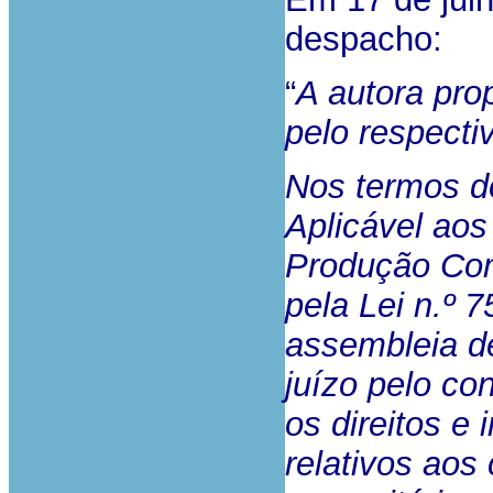
despacho:
“
A autora pro
pelo respecti
Nos termos do
Aplicável ao
Produção Co
pela Lei n.º 
assembleia de
juízo pelo co
os direitos e
relativos aos