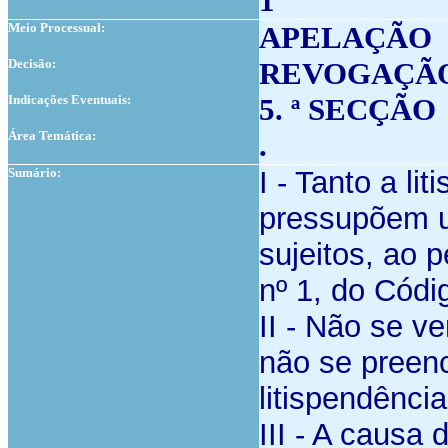
1
Meio Processual:
APELAÇÃO
Decisão:
REVOGAÇÃ
Indicações Eventuais:
5. ª SECÇÃO
Área Temática:
.
Sumário:
I - Tanto a l
pressupõem um
sujeitos, ao p
nº 1, do Códi
II - Não se ve
não se preen
litispendênci
III - A causa 