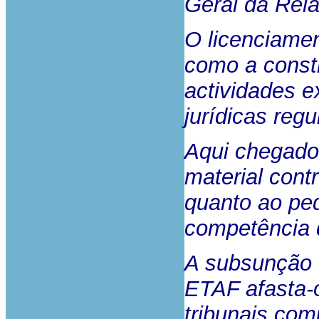
Geral da Rela
O licenciame
como a constr
actividades e
jurídicas regu
Aqui chegados
material cont
quanto ao ped
competência d
A subsunção 
ETAF afasta-
tribunais comu