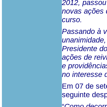
2012, passou 
novas ações d
curso.
Passando à vo
unanimidade,
Presidente do
ações de reiv
e providênci
no interesse 
Em 07 de sete
seguinte des
“
Como decorr