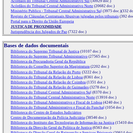
Acórdãos do Tribunal Central Administrativo Sul
(30929 doc.)
Acórdãos do Tribunal Central Administrativo Norte
(20682 doc.)
Ministério Publico - Tribunal Central Administrativo Su
l
(3975 doc.)(332 do
Registo de Cláusulas Contratuais Abusivas julgadas pelos tribunais
(392 doc
Portal para o Direito da União Europeia
JUSTIÇA DE PROXIMIDADE
Jurisprudência dos Julgados de Paz
(7322 doc.)
Bases de dados documentais
Biblioteca do Supremo Tribunal de Justiça
(10107 doc.)
Biblioteca do Supremo Tribunal Administrativo
(27565 doc.)
Biblioteca da Procuradoria Geral da República
Biblioteca do Conselho Superior da Magistratura
(2202 doc.)
Biblioteca do Tribunal da Relação do Porto
(3222 doc.)
Biblioteca do Tribunal da Relação de Lisboa
(8361 doc.)
Biblioteca do Tribunal da Relação de Coimbra
(1351 doc.)
Biblioteca do Tribunal da Relação de Guimarães
(3278 doc.)
Biblioteca do Tribunal Central Administrativo
Su
l
(8370 doc.)
Biblioteca do Tribunal Central Administrativo Norte
(13916 doc.)
Biblioteca do Tribunal Administrativo e Fiscal de Lisboa
(4240 doc.)
Biblioteca do Tribunal Administrativo e Fiscal do Funcha
l
(1054 doc.)
Biblioteca do Centro de Estudos Judiciários
Centro de Documentação da Polícia Judiciária
(38546 doc.)
Biblioteca do Instituto das Tecnologias de Informação na Justiça
(15410 doc
Biblioteca da Direcção Geral da Política de Justiça
(6563 doc.)
Biblioteca da Direção Geral de Reinserção e Serviços Prisionais
(20614 doc.