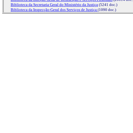
Biblioteca da Secretaria Geral do Ministério da Justiça
(5241 doc.)
Biblioteca da Inspecção-Geral dos Serviços de Justiça
(1090 doc.)