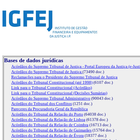
Bases de dados jurídicas
Acórdãos do Supremo Tribunal de Justiça - Portal Europeu da Justiça (e-Just
Acórdãos do Supremo Tribunal de Justiça
(73490 doc.)
Reclamações para o Presidente do Supremo Tribunal de Justiça
Acórdãos do Tribunal Constituciona
l (até 1998)
(6107 doc.)
Link para o Tribunal Constituciona
l (Acórdãos)
Link para o Tribunal Constituciona
l (Decisões Sumárias)
Acórdãos do Supremo Tribunal Administrativo
(90043 doc.)
Acórdãos do Tribunal dos Conflitos
(1251 doc.)
Pareceres da Procuradoria Geral da República
Acórdãos do Tribunal da Relação do Porto
(64038 doc.)
Acórdãos do Tribunal da Relação de Lisboa
(61378 doc.)
Acórdãos do Tribunal da Relação de Coimbra
(16713 doc.)
Acórdãos do Tribunal da Relação de Guimarães
(15764 doc.)
Acórdãos do Tribunal da Relação de Évora
(18377 doc.)